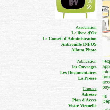
Association
Le livre d'Or
Le Conseil d'Administration
Antirouille INFOS
Album Photo
Publication
l’e
app
les Ouvrages
int
Les Documentaires
han
La Presse
acc
psy
Contact
Adresse
Ils
Plan d'Acccs
Dép
Visite Virtuelle