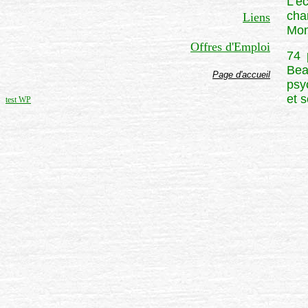
L'é
cha
Liens
Mon
Offres d'Emploi
74 
Bea
Page d'accueil
psy
et 
test WP